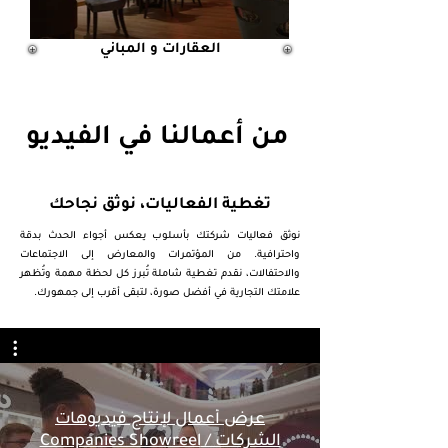
العقارات و المباني
من أعمالنا في الفيديو
تغطية الفعاليات، نوثق نجاحك
نوثق فعاليات شركتك بأسلوب يعكس أجواء الحدث بدقة
واحترافية. من المؤتمرات والمعارض إلى الاجتماعات
والاحتفالات، نقدم تغطية شاملة تُبرز كل لحظة مهمة وتُظهر
علامتك التجارية في أفضل صورة، لتبقى أقرب إلى جمهورك.
عرض أعمال لإنتاج فيديوهات
الشركات / Companies Showreel