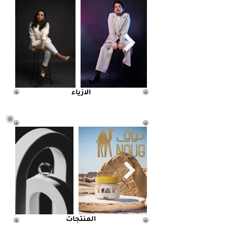
الازياء
المنتجات