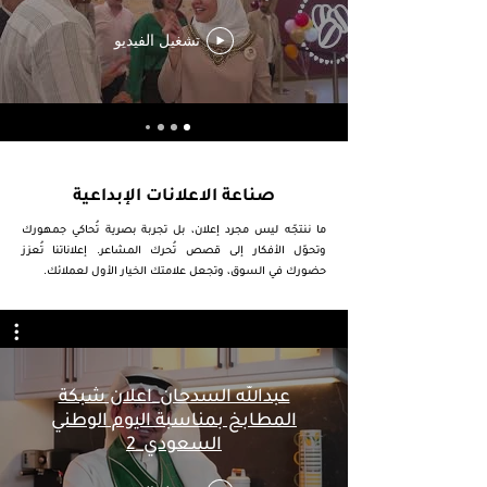
تشغيل الفيديو
صناعة الاعلانات الإبداعية
ما ننتجّه ليس مجرد إعلان، بل تجربة بصرية تُحاكي جمهورك
وتحوّل الأفكار إلى قصص تُحرك المشاعر. إعلاناتنا تُعزز
حضورك في السوق، وتجعل علامتك الخيار الأول لعملائك.
عبدالله السدحان_اعلان شبكة
المطابخ بمناسبة اليوم الوطني
السعودي_2