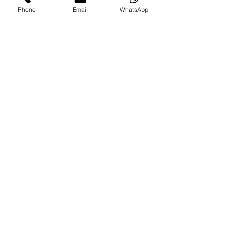
Phone
Email
WhatsApp
دقة و التزام بالمواعيد
٢٥٠ شكر من عميل وصلنا
‏أسعار مناسبة في متناول الجميع